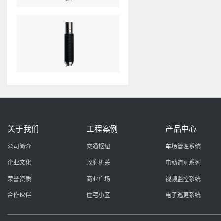
关于我们
工程案例
产品中心
公司简介
交通枢纽
车场管理系统
企业文化
政府机关
电动道闸系列
荣誉资质
商业广场
视频监控系统
合作伙伴
住宅小区
电子巡更系统