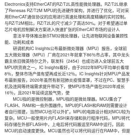
Electronics支持EtherCAT的RZ/T2L高性能微处理器。RZ/T2L继承
了Renesas RZ/T2M MPU的先进硬件架构，并进行了优化，可对采
用EtherCAT通信协议的应用进行高速处理和高度精确的实时控制。
与RZ/T2M相比，RZ/T2L的尺寸减少了高达50%。对于希望通过单
芯片电机控制解决方案进入快速扩张的EtherCAT市场的设计人
意法半导体推出新STM32微处理器，让先进物联网设备兼顾性
能、功耗和成本
研调机构IC Insights公布最新微处理器（MPU）报告，全球前
五大微处理器（MPU）厂商在2021年就拿下86％市占率，其中龙头
霸主依旧微英特尔之外，联发科（2454）也成功进入全球前五大
MPU供货商之一。IC Insights看好，由于2022年MPU平均单价看增
8％，整体市场产值有望再成长近12％。IC Insights针对MPU产品发
布最新报告，2020年虽然有新冠肺炎疫情垄罩，不过在PC、智慧手
机及连网等终端需求提升带动下，使MPU市场产值在2020年成长
16％，且2021年延续这股气势，使
MCU指的是微控制器，MPU指的是微处理器。MCU集合了
FLASH、RAM和一些外围器件。MPU的FLASH和RAM则需要设计
者自行搭建，当然MCU也可以外扩。MPU的电路设计相对MCU较为
复杂。MCU一般使用片内FLASH来存储和执行程序代码，MPU将代
码存储在外部FLASH中，上电后将代码搬运至RAM中运行。因此
MCU的启动速度更快。MCU虽然也可以将代码运行在RAM中，但是