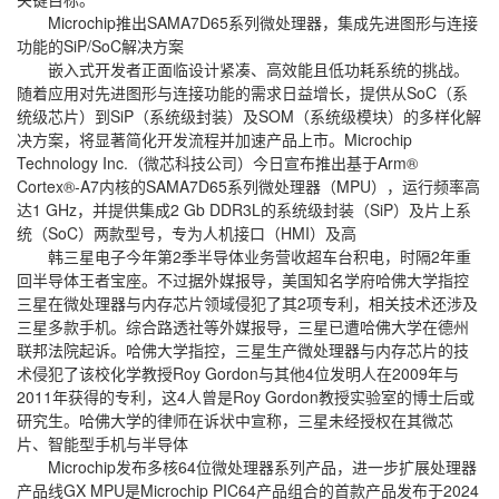
Microchip推出SAMA7D65系列微处理器，集成先进图形与连接
功能的SiP/SoC解决方案
嵌入式开发者正面临设计紧凑、高效能且低功耗系统的挑战。
随着应用对先进图形与连接功能的需求日益增长，提供从SoC（系
统级芯片）到SiP（系统级封装）及SOM（系统级模块）的多样化解
决方案，将显著简化开发流程并加速产品上市。Microchip
Technology Inc.（微芯科技公司）今日宣布推出基于Arm®
Cortex®-A7内核的SAMA7D65系列微处理器（MPU），运行频率高
达1 GHz，并提供集成2 Gb DDR3L的系统级封装（SiP）及片上系
统（SoC）两款型号，专为人机接口（HMI）及高
韩三星电子今年第2季半导体业务营收超车台积电，时隔2年重
回半导体王者宝座。不过据外媒报导，美国知名学府哈佛大学指控
三星在微处理器与内存芯片领域侵犯了其2项专利，相关技术还涉及
三星多款手机。综合路透社等外媒报导，三星已遭哈佛大学在德州
联邦法院起诉。哈佛大学指控，三星生产微处理器与内存芯片的技
术侵犯了该校化学教授Roy Gordon与其他4位发明人在2009年与
2011年获得的专利，这4人曾是Roy Gordon教授实验室的博士后或
研究生。哈佛大学的律师在诉状中宣称，三星未经授权在其微芯
片、智能型手机与半导体
Microchip发布多核64位微处理器系列产品，进一步扩展处理器
产品线GX MPU是Microchip PIC64产品组合的首款产品发布于2024