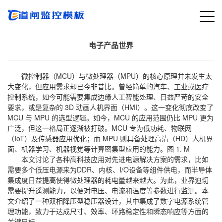
电子产品世界
微控制器（MCU）与微处理器（MPU）的核心原理并未发生太
大变化，但应用需求却已今非昔比。曾经简单的汽车、工业或医疗
控制系统，如今可能需要集成边缘人工智能处理、日益严苛的安全
要求，或是复杂的 3D 动画人机界面（HMI）。这一变化彻底改变了
MCU 与 MPU 的选型逻辑。如今，MCU 的应用范围仍比 MPU 更为
广泛，但这一格局正逐渐被打破。MCU 专为低功耗、物联网
（IoT）及传感器应用优化；而 MPU 则具备处理高清（HD）人机界
面、机器学习、机器视觉等计算密集型应用的能力。图 1. M
本文讨论了各种高科技应用对先进电源解决方案的需求，比如
需要多个低压电源来为DDR、内核、I/O设备等组件供电，而半导体
集成度日益提高使得微处理器的耗电量越来越大。为此，业界迫切
需要提升遥测能力，以便对电压、电流和温度等参数进行监测。本
文介绍了一种双相降压型稳压器设计，其中集成了数字电源系统管
理功能，致力于达成尺寸、效率、环路稳定性和瞬态响应等方面的
关键目标。