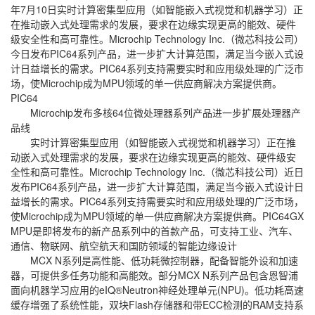
年7月10日实时计算密集型应用（如智能嵌入式视觉和机器学习）正
在推动嵌入式处理需求的发展，要求在边缘实现更高的能效、硬件
级安全性和高可靠性。Microchip Technology Inc.（微芯科技公司）
今日发布PIC64系列产品，进一步扩大计算范围，满足当今嵌入式设
计日益增长的需求。PIC64系列支持需要实时和应用级处理的广泛市
场，使Microchip成为MPU领域的单一供应商解决方案提供商。
PIC64
Microchip发布多核64位微处理器系列产品进一步扩展处理器产
品线
实时计算密集型应用（如智能嵌入式视觉和机器学习）正在推
动嵌入式处理需求的发展，要求在边缘实现更高的能效、硬件级安
全性和高可靠性。Microchip Technology Inc.（微芯科技公司）近日
发布PIC64系列产品，进一步扩大计算范围，满足当今嵌入式设计日
益增长的需求。PIC64系列支持需要实时和应用级处理的广泛市场，
使Microchip成为MPU领域的单一供应商解决方案提供商。PIC64GX
MPU是即将发布的新产品系列中的首款产品，可支持工业、汽车、
通信、物联网、航空航天和国防领域的智能边缘设计
MCX N系列是高性能、低功耗微控制器，配备智能外设和加速
器，可提供多任务功能和高能效。部分MCX N系列产品包含恩智浦
面向机器学习应用的eIQ®Neutron神经处理单元(NPU)。低功耗高速
缓存增强了系统性能，双块Flash存储器和带ECC检测的RAM支持系