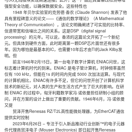
强型安全功能，以确保数据安全。这些特性也
1948 年贝尔实验室的克劳德·香农 (Claude Shannon) 发表了他
具有里程碑意义的论文——《通信的数学理论》（A Mathematical
Theory of Communication），该论文明确阐述了可实现的比特率、
信道带宽和信噪比之间的关系。这是DSP（digital signal
processing）的元年。可以说，香浓的这篇论文开拓了一个新纪
元。但具体到硬件方面，此时距离第一颗DSP芯片面世还有很多
年。因为哪怕是最基本的IC，也需要10年后才由TI的Jack Kilby发
明。但
前言1946年2月15日，第一台电子数字计算机 ENIAC问世，这
标志着计算机时代的到来。ENIAC 是电子管计算机，时钟频率虽然
仅有 100 kHz，但能在1s 的时间内完成 5000 次加法运算。与现代
的计算机相比，ENIAC有许多不足，但它的问世开创了计算机科学
技术的新纪元，对人类的生产和生活方式产生了巨大的影响。在研
制 ENIAC 的过程中，匈牙利籍数学家冯·诺依曼担任研制小组的顾
问，并在方案的设计上做出了重要的贡献。1946年6月，冯·诺依曼
又提
贸泽开售Renesas RZ/T2L高性能微处理器，为EtherCAT通信
提供实时控制
2023年6月26日 – 专注于引入新品推动行业创新™的电子元器
件代理商贸泽电子 (Mouser Electronics) 即日起开售Renesas