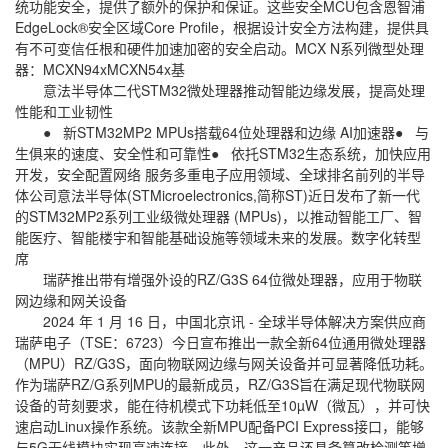
统功能安全，提供了额外的保护和保证。这些安全MCU包含恩智浦
EdgeLock®安全区域Core Profile，根据设计安全方法构建，提供具
有不可变信任根和硬件加速加密的安全启动。MCX N系列微型处理
器：MCXN94xMCXN54x基
意法半导体二代STM32微处理器推动智能边缘发展，提高处理
性能和工业韧性
● 新STM32MP2 MPUs搭载64位处理器和边缘 AI加速器● 与
生俱来的速度、安全性和可靠性● 依托STM32生态系统，加快应用
开发，安全配置网络 服务多重电子应用领域、全球排名前列的半导
体公司意法半导体(STMicroelectronics,简称ST)近日发布了新一代
的STM32MP2系列工业级微处理器 (MPUs)，以推动智能工厂、智
能医疗、智能楼宇和智能基础设施等领域未来的发展。数字化转型
席
瑞萨推出带有增强外设的RZ/G3S 64位微处理器，应用于物联
网边缘和网关设备
2024 年 1 月 16 日，中国北京讯 - 全球半导体解决方案供应商
瑞萨电子（TSE：6723）今日宣布推出一款全新64位通用微处理器
（MPU）RZ/G3S，面向物联网边缘与网关设备并可显著降低功耗。
作为瑞萨RZ/G系列MPU的最新成员，RZ/G3S旨在满足现代物联网
设备的苛刻要求，能在待机模式下功耗低至10µW（微瓦），并可快
速启动Linux操作系统。该款全新MPU配备PCI Express接口，能够
与5G无线模块实现高速连接。此外，这一产品还具备篡改检测等增