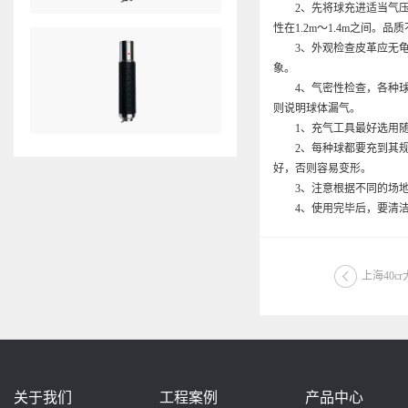
2、先将球充进适当气压，
性在1.2m～1.4m之间。
3、外观检查皮革应无龟纹
象。
4、气密性检查，各种球要
则说明球体漏气。
1、充气工具最好选用随
2、每种球都要充到其规定的气
好，否则容易变形。
3、注意根据不同的场地
4、使用完毕后，要清洁
上海40c
关于我们
工程案例
产品中心