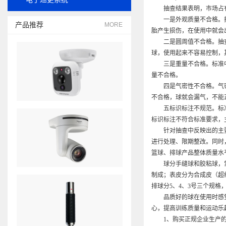
抽查结果表明，市场占有
一是外观质量不合格。抽
产品推荐
MORE
胎产生损伤，在使用中就会
二是圆周值不合格。抽查中
球，使用起来不容易控制，
三是重量不合格。标准中对
量不合格。
四是气密性不合格。气密性
不合格，球就会漏气，不能
五标识标注不规范。标准
标识标注不符合标准要求，
针对抽查中反映出的主要
进行处理、限期整改。同时
篮球、排球产品整体质量水
球分手缝球和胶粘球，常
制成；表皮分为合成皮（超细
排球分5、4、3号三个规格
品质好的球在使用时感觉
心，提高训练质量和运动乐
1、购买正规企业生产的球