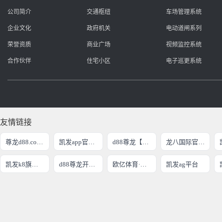
公司简介
交通枢纽
车场管理系统
企业文化
政府机关
电动道闸系列
荣誉资质
商业广场
视频监控系统
合作伙伴
住宅小区
电子巡更系统
友情链接
尊龙d88.com集团
凯发app官方网站
d88尊龙【官网】
龙八国际官方唯一
凯发k8旗舰厅手机下载
d88尊龙开户网站
欧亿体育·欧亿体育app下载
凯发ag平台